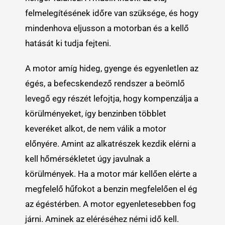
felmelegítésének időre van szüksége, és hogy
mindenhova eljusson a motorban és a kellő
hatását ki tudja fejteni.
A motor amíg hideg, gyenge és egyenletlen az
égés, a befecskendező rendszer a beömlő
levegő egy részét lefojtja, hogy kompenzálja a
körülményeket, így benzinben többlet
keveréket alkot, de nem válik a motor
előnyére. Amint az alkatrészek kezdik elérni a
kell hőmérsékletet úgy javulnak a
körülmények. Ha a motor már kellően elérte a
megfelelő hűfokot a benzin megfelelően el ég
az égéstérben. A motor egyenletesebben fog
járni. Aminek az eléréséhez némi idő kell.