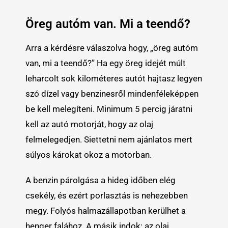
Öreg autóm van. Mi a teendő?
Arra a kérdésre válaszolva hogy, „öreg autóm
van, mi a teendő?” Ha egy öreg idejét múlt
leharcolt sok kilométeres autót hajtasz legyen
szó dízel vagy benzinesről mindenféleképpen
be kell melegíteni. Minimum 5 percig járatni
kell az autó motorját, hogy az olaj
felmelegedjen. Siettetni nem ajánlatos mert
súlyos károkat okoz a motorban.
A benzin párolgása a hideg időben elég
csekély, és ezért porlasztás is nehezebben
megy. Folyós halmazállapotban kerülhet a
henger falához. A másik indok: az olaj